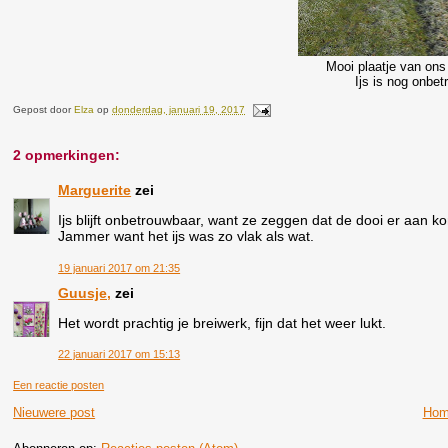
Mooi plaatje van ons 
Ijs is nog onbe
Gepost door
Elza
op
donderdag, januari 19, 2017
2 opmerkingen:
Marguerite
zei
Ijs blijft onbetrouwbaar, want ze zeggen dat de dooi er aan k
Jammer want het ijs was zo vlak als wat.
19 januari 2017 om 21:35
Guusje,
zei
Het wordt prachtig je breiwerk, fijn dat het weer lukt.
22 januari 2017 om 15:13
Een reactie posten
Nieuwere post
Hom