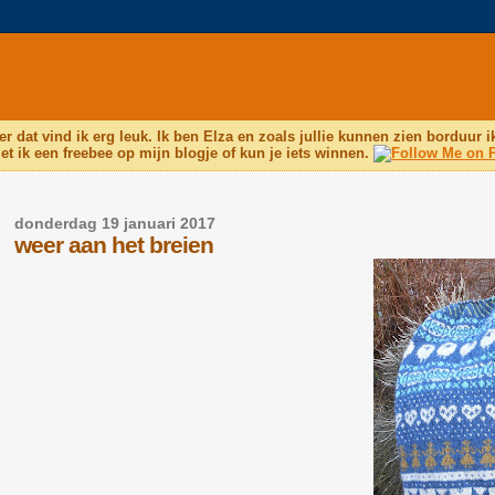
er dat vind ik erg leuk. Ik ben Elza en zoals jullie kunnen zien borduur i
et ik een freebee op mijn blogje of kun je iets winnen.
donderdag 19 januari 2017
weer aan het breien