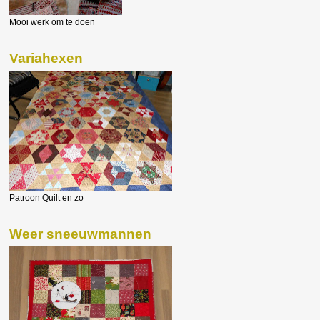
Mooi werk om te doen
Variahexen
Patroon Quilt en zo
Weer sneeuwmannen