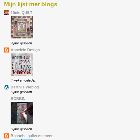
Mijn lijst met blogs
10ekeQUILT
9 jaar geleden
Annelein Design
4 weken geleden
Berthi's Weblog
5 jaar geleden
BOBBIN
6 jaar geleden
Bossche quilts en meer